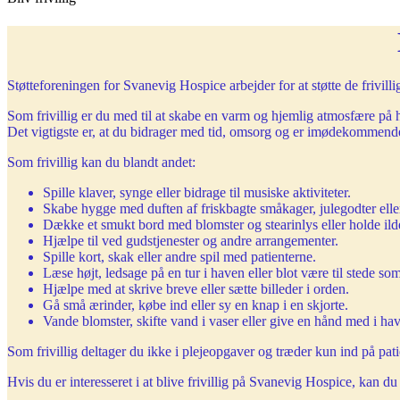
Støtteforeningen for Svanevig Hospice arbejder for at støtte de frivil
Som frivillig er du med til at skabe en varm og hjemlig atmosfære på
Det vigtigste er, at du bidrager med tid, omsorg og er imødekommende
Som frivillig kan du blandt andet:
Spille klaver, synge eller bidrage til musiske aktiviteter.
Skabe hygge med duften af friskbagte småkager, julegodter ell
Dække et smukt bord med blomster og stearinlys eller holde ild
Hjælpe til ved gudstjenester og andre arrangementer.
Spille kort, skak eller andre spil med patienterne.
Læse højt, ledsage på en tur i haven eller blot være til stede so
Hjælpe med at skrive breve eller sætte billeder i orden.
Gå små ærinder, købe ind eller sy en knap i en skjorte.
Vande blomster, skifte vand i vaser eller give en hånd med i ha
Som frivillig deltager du ikke i plejeopgaver og træder kun ind på patie
Hvis du er interesseret i at blive frivillig på Svanevig Hospice, kan d