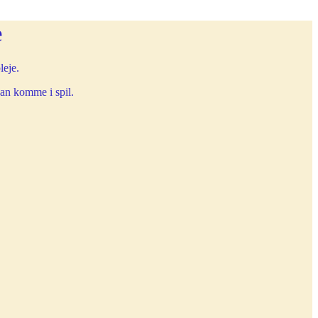
e
leje.
kan komme i spil.