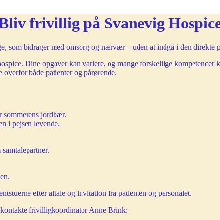
Bliv frivillig på Svanevig Hospic
lige, som bidrager med omsorg og nærvær – uden at indgå i den direkte p
 hospice. Dine opgaver kan variere, og mange forskellige kompetencer 
 overfor både patienter og pårørende.
er sommerens jordbær.
en i pejsen levende.
m samtalepartner.
ven.
ntstuerne efter aftale og invitation fra patienten og personalet.
u kontakte frivilligkoordinator Anne Brink: