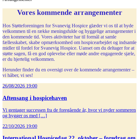
Vores kommende arrangementer
Hos Støtteforeningen for Svanevig Hospice glæder vi os til at byde
velkommen til en række meningsfulde og hyggelige arrangementer i
den kommende tid. Vores aktiviteter har til formål at samle
fællesskabet, skabe opmærksomhed om hospicearbejdet og indsamle
midler til fordel for Svanevig Hospice. Uanset om du deltager for at
støtte sagen, få en god oplevelse eller møde andre engagerede sjæle,
er du hjertelig velkommen.
Herunder finder du en oversigt over de kommende arrangementer –
vi håber, vi ses!
26/08/2026 19:00
Aftensang i hospicehaven
Vi gentager successen fra de foregående år, hvor vi nyder sommeren
og hygger os med […]
22/10/2026 19:00
International Hospicedag 22. oktober – foredrag om